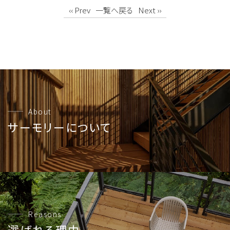
‹‹ Prev
一覧へ戻る
Next ››
About
サーモリーについて
Reasons
選ばれる理由