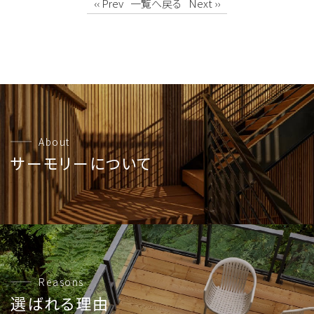
‹‹ Prev
一覧へ戻る
Next ››
About
サーモリーについて
Reasons
選ばれる理由